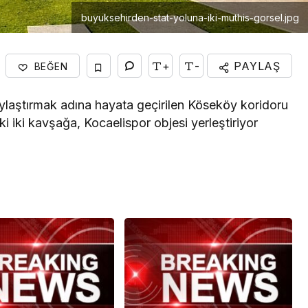
buyuksehirden-stat-yoluna-iki-muthis-gorsel.jpg
+
-
PAYLAŞ
BEĞEN
aylaştırmak adına hayata geçirilen Köseköy koridoru
 iki kavşağa, Kocaelispor objesi yerleştiriyor