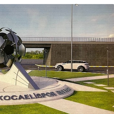
Magazin
Fenomen İsimler ve Tivorlu
İsmail Aynı Filmde Buluştu!
 Büyük
‘Kozalak Devri’ 7
Ağustos’ta Vizyonda