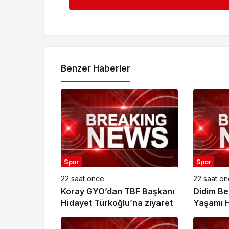
Benzer Haberler
Spor
Spor
22 saat önce
22 saat ö
Koray GYO’dan TBF Başkanı
Didim Bel
Hidayet Türkoğlu’na ziyaret
Yaşamı H
Destekli