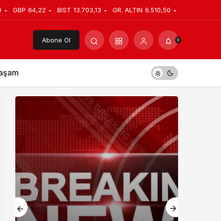
9
GBP
64,22
BIST
13.703,13
GR. ALTIN
6.510,50
Abone Ol
0
aşam