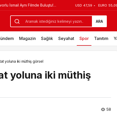
ürpriz Doğum Günü Kutlaması!
USD
47,59
EURO
55,0
ARA
ündem
Magazin
Sağlık
Seyahat
Spor
Tanıtım
Y
at yoluna iki müthiş görsel
t yoluna iki müthiş
58