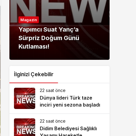
Magazin
Ekon
Yapımcı Suat Yanç’a
GCA
Sürpriz Doğum Günü
cam
Kutlaması!
bütü
İlginizi Çekebilir
22 saat önce
Dünya lideri Türk taze
inciri yeni sezona başladı
22 saat önce
Didim Belediyesi Sağlıklı
Yaşamı Hareketle