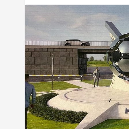
Sağlık
DEÜ Hastanesinde
Dönüşüm