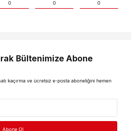
0
0
0
rak Bültenimize Abone
satı kaçırma ve ücretsiz e-posta aboneliğini hemen