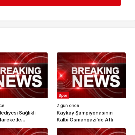
Spor
nce
2 gün önce
ediyesi Sağlıklı
Kaykay Şampiyonasının
areketle
Kalbi Osmangazi’de Attı
yor