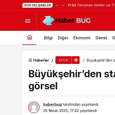
Yapımcı Suat Yanç’a S
11:22
SON GELIŞMELER
Namağlup Şampiyon Aliağaspor FK 2.Ligde
Bilgi
Diğer
Ekonomi
Genel
G
Haberler
Büyükşehir’den st
SPOR
Büyükşehir’den sta
görsel
haberbug
tarafından yayınlandı
26 Nisan 2025, 17:42
yayınlandı