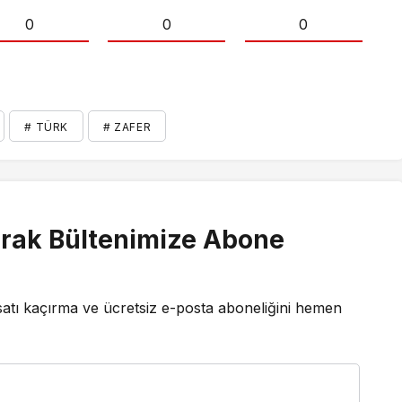
0
0
0
# TÜRK
# ZAFER
rak Bültenimize Abone
satı kaçırma ve ücretsiz e-posta aboneliğini hemen