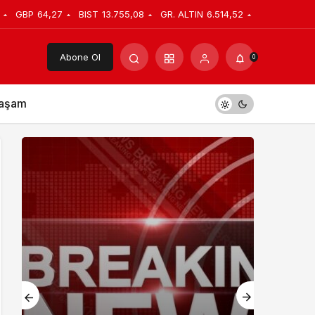
GBP
64,27
BIST
13.755,08
GR. ALTIN
6.514,52
Abone Ol
0
aşam