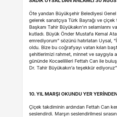
SADIK UYSAL’DAN ANLAMLI 30 AĞU
Öte yandan Büyükşehir Belediyesi Genel
gelerek sanatçıya Türk Bayrağı ve çiçek 
Başkanı Tahir Büyükakın’ın selamlarını v
kutladı. Büyük Önder Mustafa Kemal Atatü
emrediyorum” sözünü hatırlatan Uysal, “
oldu. Bize bu coğrafyayı vatan kılan b
şehitlerimizi rahmet, minnet ve saygıyla a
gününde Kocaelilileri Fettah Can ile bul
Dr. Tahir Büyükakın’a teşekkür ediyoruz”
10. YIL MARŞI OKUNDU YER YERİNDE
Çiçek takdiminin ardından Fettah Can kend
seslendirdi. Marşın seslendirilmesi sıra