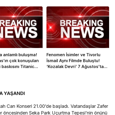
 anlamlı buluşma!
Fenomen İsimler ve Tivorlu
s’ın çok konuşulan
İsmail Aynı Filmde Buluştu!
i baskısını Titanic
‘Kozalak Devri’ 7 Ağustos’ta
llection Bodrum’da
Vizyonda
A YAŞANDI
h Can Konseri 21.00’de başladı. Vatandaşlar Zafer
atler öncesinden Seka Park Uçurtma Tepesi’nin önünü