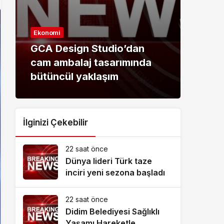
Ekonomi
Sağlı
GCA Design Studio’dan
Orto
cam ambalaj tasarımında
başa
bütüncül yaklaşım
başl
İlginizi Çekebilir
22 saat önce
Dünya lideri Türk taze
inciri yeni sezona başladı
22 saat önce
Didim Belediyesi Sağlıklı
Yaşamı Hareketle