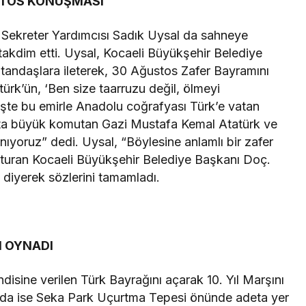
STOS KONUŞMASI
 Sekreter Yardımcısı Sadık Uysal da sahneye
takdim etti. Uysal, Kocaeli Büyükşehir Belediye
atandaşlara ileterek, 30 Ağustos Zafer Bayramını
rk’ün, ‘Ben size taarruzu değil, ölmeyi
İşte bu emirle Anadolu coğrafyası Türk’e vatan
aşta büyük komutan Gazi Mustafa Kemal Atatürk ve
nıyoruz” dedi. Uysal, “Böylesine anlamlı bir zafer
uşturan Kocaeli Büyükşehir Belediye Başkanı Doç.
 diyerek sözlerini tamamladı.
N OYNADI
isine verilen Türk Bayrağını açarak 10. Yıl Marşını
sında ise Seka Park Uçurtma Tepesi önünde adeta yer