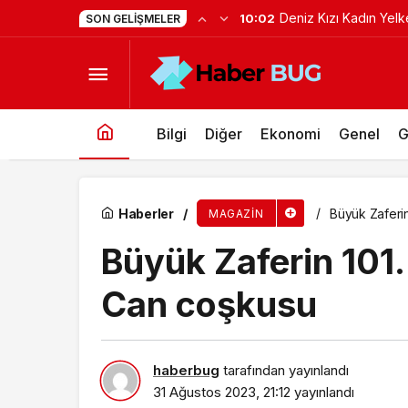
Deniz Kızı Kadın Yel
10:02
SON GELIŞMELER
Hepsiburada’nın, Kıvanç Tatlıtuğ’lu ilk reklam f
Bilgi
Diğer
Ekonomi
Genel
G
Haberler
Büyük Zaferi
MAGAZIN
Büyük Zaferin 101
Can coşkusu
haberbug
tarafından yayınlandı
31 Ağustos 2023, 21:12
yayınlandı