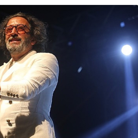
Magazin
 Tivorlu
 Buluştu!
Yapımcı Suat Yanç’a
Sürpriz Doğum Günü
nda
Kutlaması!