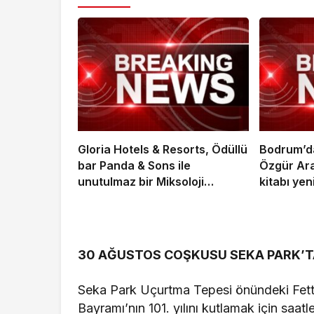
Gloria Hotels & Resorts, Ödüllü
Bodrum’da
bar Panda & Sons ile
Özgür Ara
unutulmaz bir Miksoloji
kitabı yen
Gecesine İmza Attı
Luxury Co
kutladı
30 AĞUSTOS COŞKUSU SEKA PARK’T
Seka Park Uçurtma Tepesi önündeki Fetta
Bayramı’nın 101. yılını kutlamak için sa