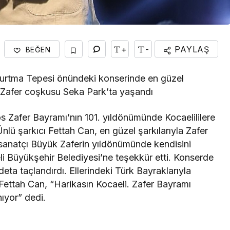
+
-
PAYLAŞ
BEĞEN
çurtma Tepesi önündeki konserinde en güzel
di. Zafer coşkusu Seka Park’ta yaşandı
 Zafer Bayramı’nın 101. yıldönümünde Kocaelililere
nlü şarkıcı Fettah Can, en güzel şarkılarıyla Zafer
sanatçı Büyük Zaferin yıldönümünde kendisini
eli Büyükşehir Belediyesi’ne teşekkür etti. Konserde
adeta taçlandırdı. Ellerindeki Türk Bayraklarıyla
Fettah Can, “Harikasın Kocaeli. Zafer Bayramı
ıyor” dedi.