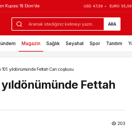
ken Kupası 18 Ekim’de
USD
47,59
EURO
55,06
ilmi geliyor!
ARA
ündem
Magazin
Sağlık
Seyahat
Spor
Tanıtım
Y
n 101. yıldönümünde Fettah Can coşkusu
. yıldönümünde Fettah
203