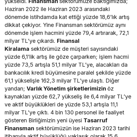
yükseldi.
Finansman
sektörümüze baktığımızda;
Haziran 2022 ile Haziran 2023 arasındaki
dönemde istihdamda kat ettiği yüzde 18,6’lık artış
dikkat çekiyor. Yine Finansman sektörümüz aynı
dönemde işlem hacmini yüzde 79,4 artırarak, 72,1
milyar TL’ye çıkardı.
Finansal
Kiralama
sektörümüz de müşteri sayısındaki
yüzde 6,1’lik artış ile göze çarparken; işlem hacmi
yüzde 73,5 artışla 51,1 milyar TL’ye, alacakları da
bankacılık kredi büyümesine paralel şekilde yüzde
61,1 yükselişle 162,3 milyar TL’ye ulaştı. Diğer
yandan;
Varlık Yönetim şirketlerimizin
öz
kaynakları yüzde 62,7 yükseliş ile 6,4 milyar TL’ye
ve aktif büyüklükleri de yüzde 53,1 artışla 11,1
milyar TL’ye çıktı. 4 bin 130 personel ile faaliyet
gösteren Birliğimizin yeni üyesi
Tasarruf
Finansman
sektörümüzün
ise Haziran 2023 tarihi
itibarıyla aktif büyüklüğü yaklaşık olarak 15,6