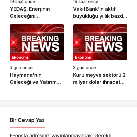
19 saat önce
19 saat önce
YEDAŞ, Enerjinin
VakıfBank’ın aktif
Geleceğini
büyüklüğü yıllık bazda
Şekillendirecek Genç
yüzde 28 artışla 5,8
Yetenekleri Arıyor
trilyon TL’yi aştı
Ekonomi
Ekonomi
3 gün önce
3 gün önce
Haymana’nın
Kuru meyve sektörü 2
Geleceği ve Yatırım
milyar dolar ihracat
Potansiyeli Masaya
hedefi için
Yatırıldı
Ankara’dan destek
istedi
Bir Cevap Yaz
E-posta adresiniz yayınlanmayacak.
Gerekli