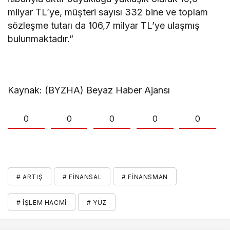
milyar TL’ye, müşteri sayısı 332 bine ve toplam
sözleşme tutarı da 106,7 milyar TL’ye ulaşmış
bulunmaktadır.”
Kaynak: (BYZHA) Beyaz Haber Ajansı
0
0
0
0
0
# ARTIŞ
# FINANSAL
# FINANSMAN
# İŞLEM HACMI
# YÜZ