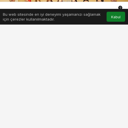
0
Bu web sitesinde en iyi deneyimi yaşamanızı sağlamak
Anasayfa
Akış
Hesabım
Bildirimler
Kabul
için çerezler kullanılmaktadır.
PAYLAŞ
BEĞEN
Ege İhracatçı Birlikleri, 24-25 Ağustos 2023
tarihlerinde Ticaret Bakanlığı kanalıyla yıllık 65
milyar dolar gıda ithalatı gerçekleştiren
Japonya’dan kuru meyve sektörüne yönelik Alım
Heyeti Organizasyonu gerçekleştirdi.