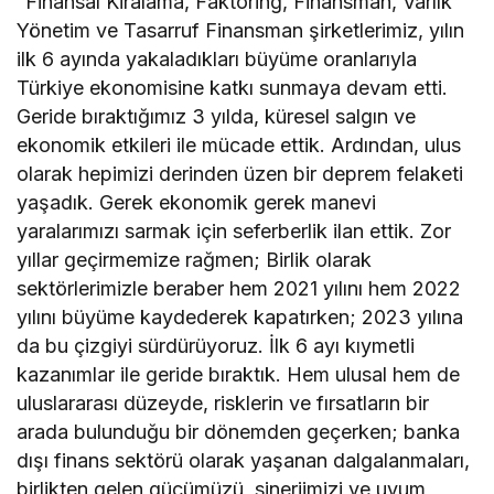
“Finansal Kiralama, Faktoring, Finansman, Varlık
Yönetim ve Tasarruf Finansman şirketlerimiz, yılın
ilk 6 ayında yakaladıkları büyüme oranlarıyla
Türkiye ekonomisine katkı sunmaya devam etti.
Geride bıraktığımız 3 yılda, küresel salgın ve
ekonomik etkileri ile mücade ettik. Ardından, ulus
olarak hepimizi derinden üzen bir deprem felaketi
yaşadık. Gerek ekonomik gerek manevi
yaralarımızı sarmak için seferberlik ilan ettik. Zor
yıllar geçirmemize rağmen; Birlik olarak
sektörlerimizle beraber hem 2021 yılını hem 2022
yılını büyüme kaydederek kapatırken; 2023 yılına
da bu çizgiyi sürdürüyoruz. İlk 6 ayı kıymetli
kazanımlar ile geride bıraktık. Hem ulusal hem de
uluslararası düzeyde, risklerin ve fırsatların bir
arada bulunduğu bir dönemden geçerken; banka
dışı finans sektörü olarak yaşanan dalgalanmaları,
birlikten gelen gücümüzü, sinerjimizi ve uyum