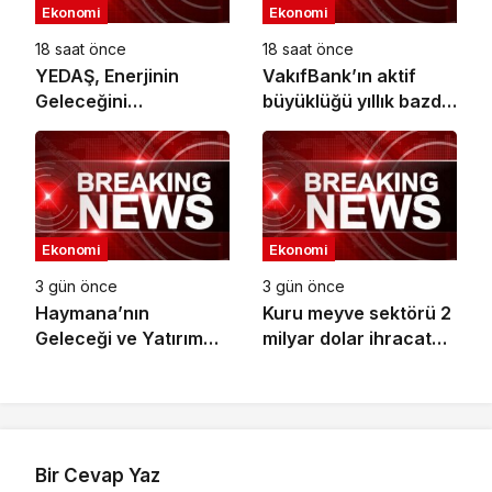
Ekonomi
Ekonomi
18 saat önce
18 saat önce
YEDAŞ, Enerjinin
VakıfBank’ın aktif
Geleceğini
büyüklüğü yıllık bazda
Şekillendirecek Genç
yüzde 28 artışla 5,8
Yetenekleri Arıyor
trilyon TL’yi aştı
Ekonomi
Ekonomi
3 gün önce
3 gün önce
Haymana’nın
Kuru meyve sektörü 2
Geleceği ve Yatırım
milyar dolar ihracat
Potansiyeli Masaya
hedefi için
Yatırıldı
Ankara’dan destek
istedi
Bir Cevap Yaz