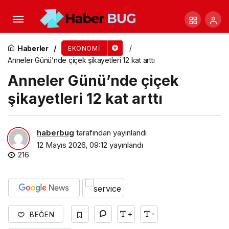
Üsküdar Belediyesi’nden Çocukların Bayram
Sevincine 1500 Liralık Kıyafet Desteği
Haberler
EKONOMI
Anneler Günü’nde çiçek şikayetleri 12 kat arttı
Anneler Günü’nde çiçek
şikayetleri 12 kat arttı
haberbug
tarafından yayınlandı
12 Mayıs 2026, 09:12
yayınlandı
216
+
-
BEĞEN