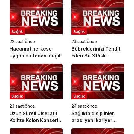
Sağlık
Sağlık
22 saat önce
23 saat önce
Hacamat herkese
Böbreklerinizi Tehdit
uygun bir tedavi değil!
Eden Bu 3 Risk
Faktörüne Dikkat!
Sağlık
Sağlık
23 saat önce
24 saat önce
Uzun Süreli Ülseratif
Sağlıkta disiplinler
Kolitte Kolon Kanseri
arası yeni kariyer
Riski Artıyor mu?
dönemi