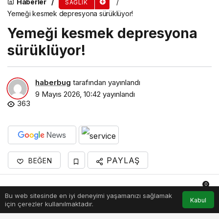
Haberler
SAĞLIK
Yemeği kesmek depresyona sürüklüyor!
Yemeği kesmek depresyona
sürüklüyor!
haberbug
tarafından yayınlandı
9 Mayıs 2026, 10:42
yayınlandı
363
PAYLAŞ
BEĞEN
Üsküdar Üniversitesi ev sahipliğinde düzenlenen
0
“III. Ulusal Beslenme ve Diyetetikte Güncel
Bu web sitesinde en iyi deneyimi yaşamanızı sağlamak
Anasayfa
Akış
Hesabım
Bildirimler
Kabul
için çerezler kullanılmaktadır.
Yaklaşımlar Kongresi,” “Bilimden Kliniğe Metabolik