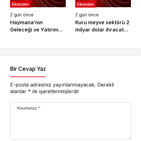
Ekonomi
Ekonomi
2 gün önce
2 gün önce
Haymana’nın
Kuru meyve sektörü 2
Geleceği ve Yatırım
milyar dolar ihracat
Potansiyeli Masaya
hedefi için
Yatırıldı
Ankara’dan destek
istedi
Bir Cevap Yaz
E-posta adresiniz yayınlanmayacak.
Gerekli
alanlar
*
ile işaretlenmişlerdir
Yorumunuz
*