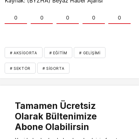
Kaynak: (BYZHA) Beyaz Haber Ajansı
0
0
0
0
0
# AKSIGORTA
# EĞITIM
# GELIŞIMI
# SEKTÖR
# SIGORTA
Tamamen Ücretsiz
Olarak Bültenimize
Abone Olabilirsin