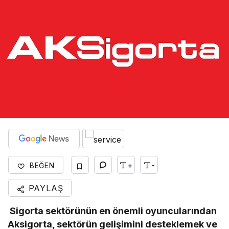
+
-
BEĞEN
PAYLAŞ
Sigorta sektörünün en önemli oyuncularından
Aksigorta, sektörün gelişimini desteklemek ve