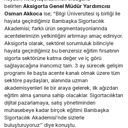
belirten
Aksigorta Genel Müdür Yardımcısı
Osman Akkoca
ise;
“Bilgi Üniversitesi iş birliği ile
hayata geçirdiğimiz Bambaşka Sigortacılık
Akademisi; farklı ürün segmentasyonlarında
acentelerimizin yetkinliğini artırmayı amaç ediniyor.
Aksigorta olarak, sektörel sorumluluk bilinciyle
hayata geçirdiğimiz bu benzersiz eğitim fırsatının
sigorta sektörüne katma değer ve iç görü
sağlayacağına inancımız tam.
3 ay sürecek gelişim
programı ile başta acente kanalı olmak üzere tüm
sektöre paydaşları, alanında uzman
akademisyenleri ile bir araya gelerek, ilk ağızdan
eğitim alma şansına sahip olacaklar.
Sigortacılıktan
dijital pazarlamaya, satış yönetiminden
muhasebeye kadar birçok eğitimi Bambaşka
Sigortacılık Akademisi’nde sizlerle
buluşturuyoruz’’ diye konuştu.