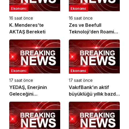
Ekonomi
Ekonomi
16 saat önce
16 saat önce
K. Menderes’te
Zes ve Beefull
AKTAŞ Bereketi
Teknoloji’den Roaming
İş Birliği
Ekonomi
Ekonomi
17 saat önce
17 saat önce
YEDAŞ, Enerjinin
VakıfBank’ın aktif
Geleceğini
büyüklüğü yıllık bazda
Şekillendirecek Genç
yüzde 28 artışla 5,8
Yetenekleri Arıyor
trilyon TL’yi aştı