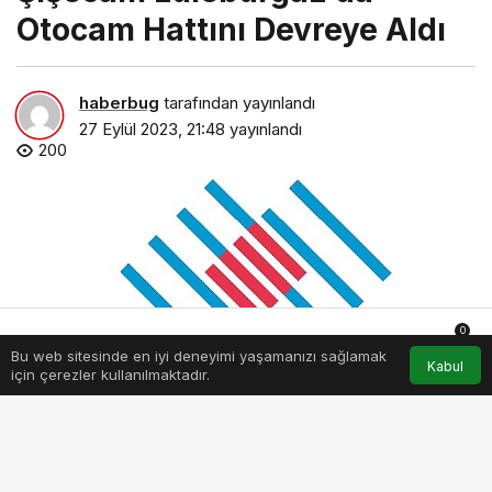
Otocam Hattını Devreye Aldı
haberbug
tarafından yayınlandı
27 Eylül 2023, 21:48
yayınlandı
200
0
Bu web sitesinde en iyi deneyimi yaşamanızı sağlamak
Anasayfa
Akış
Hesabım
Bildirimler
Kabul
için çerezler kullanılmaktadır.