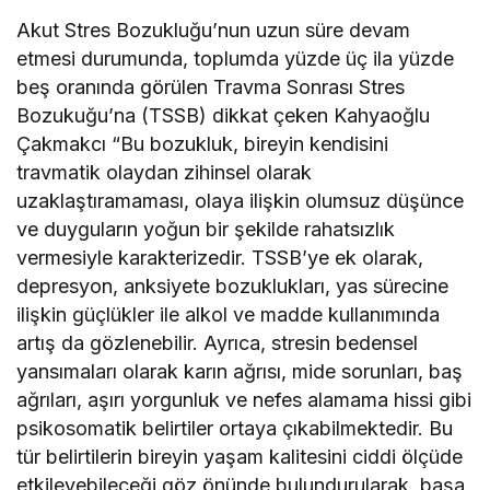
Akut Stres Bozukluğu’nun uzun süre devam
etmesi durumunda, toplumda yüzde üç ila yüzde
beş oranında görülen Travma Sonrası Stres
Bozukuğu’na (TSSB) dikkat çeken Kahyaoğlu
Çakmakcı “Bu bozukluk, bireyin kendisini
travmatik olaydan zihinsel olarak
uzaklaştıramaması, olaya ilişkin olumsuz düşünce
ve duyguların yoğun bir şekilde rahatsızlık
vermesiyle karakterizedir. TSSB’ye ek olarak,
depresyon, anksiyete bozuklukları, yas sürecine
ilişkin güçlükler ile alkol ve madde kullanımında
artış da gözlenebilir. Ayrıca, stresin bedensel
yansımaları olarak karın ağrısı, mide sorunları, baş
ağrıları, aşırı yorgunluk ve nefes alamama hissi gibi
psikosomatik belirtiler ortaya çıkabilmektedir. Bu
tür belirtilerin bireyin yaşam kalitesini ciddi ölçüde
etkileyebileceği göz önünde bulundurularak, başa