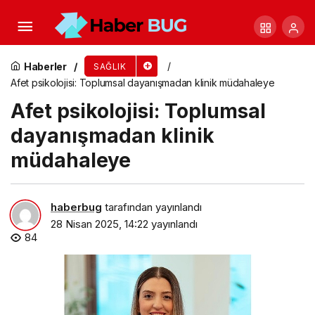
Bayraklı’da bir yılda 21 bin 848 kişiye ücretsiz
sağlık hizmeti
Haberler
SAĞLIK
Afet psikolojisi: Toplumsal dayanışmadan klinik müdahaleye
Afet psikolojisi: Toplumsal
dayanışmadan klinik
müdahaleye
haberbug
tarafından yayınlandı
28 Nisan 2025, 14:22
yayınlandı
84