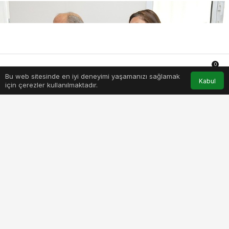
0
Bu web sitesinde en iyi deneyimi yaşamanızı sağlamak
Anasayfa
Akış
Hesabım
Bildirimler
Kabul
için çerezler kullanılmaktadır.
bayraklida-bir-yilda-21-bin-848-kisiye-ucretsiz-saglik-
hizmeti.jpg
PAYLAŞ
BEĞEN
Bayraklı Belediyesi, sağlık alanındaki çalışmalarıyla
fark yaratmaya devam ediyor. Belediyenin sağlık