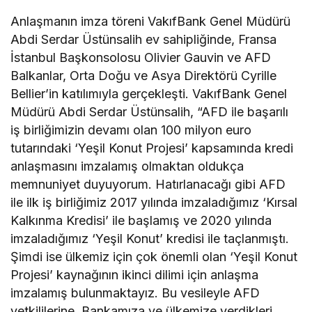
distribütörü oldu
Anlaşmanın imza töreni VakıfBank Genel Müdürü
Abdi Serdar Üstünsalih ev sahipliğinde, Fransa
İstanbul Başkonsolosu Olivier Gauvin ve AFD
Balkanlar, Orta Doğu ve Asya Direktörü Cyrille
Bellier’in katılımıyla gerçekleşti. VakıfBank Genel
Müdürü Abdi Serdar Üstünsalih, “AFD ile başarılı
iş birliğimizin devamı olan 100 milyon euro
tutarındaki ‘Yeşil Konut Projesi’ kapsamında kredi
anlaşmasını imzalamış olmaktan oldukça
memnuniyet duyuyorum. Hatırlanacağı gibi AFD
ile ilk iş birliğimiz 2017 yılında imzaladığımız ‘Kırsal
Kalkınma Kredisi’ ile başlamış ve 2020 yılında
imzaladığımız ‘Yeşil Konut’ kredisi ile taçlanmıştı.
Şimdi ise ülkemiz için çok önemli olan ‘Yeşil Konut
Projesi’ kaynağının ikinci dilimi için anlaşma
imzalamış bulunmaktayız. Bu vesileyle AFD
yetkililerine, Bankamıza ve ülkemize verdikleri