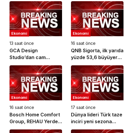
Ekonomi
Ekonomi
13 saat önce
16 saat önce
GCA Design
QNB Sigorta, ilk yarıda
Studio’dan cam
yüzde 53,6 büyüyerek
ambalaj tasarımında
10,66 milyar TL prim
bütüncül yaklaşım
üretimine ulaştı
Ekonomi
Ekonomi
16 saat önce
17 saat önce
Bosch Home Comfort
Dünya lideri Türk taze
Group, REHAU Yerden
inciri yeni sezona
Isıtma Sistemleri’nin
başladı