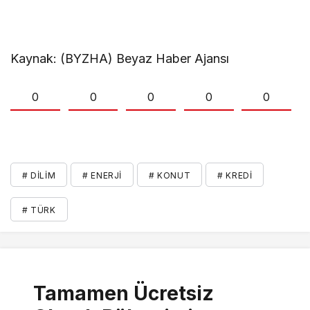
Kaynak: (BYZHA) Beyaz Haber Ajansı
0
0
0
0
0
# DILIM
# ENERJI
# KONUT
# KREDI
# TÜRK
Tamamen Ücretsiz