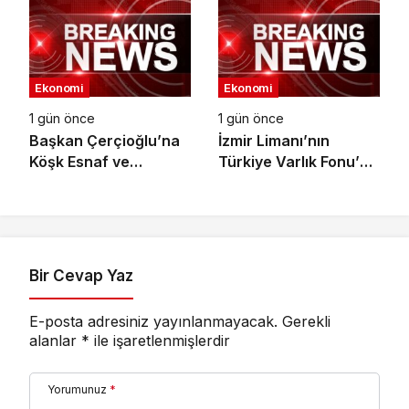
Türkiye’deki tek yetkili
distribütörü oldu
Ekonomi
Ekonomi
1 gün önce
1 gün önce
Başkan Çerçioğlu’na
İzmir Limanı’nın
Köşk Esnaf ve
Türkiye Varlık Fonu’na
Sanatkârlar
Devri Tamamlandı
Odası’ndan Ziyaret
Bir Cevap Yaz
E-posta adresiniz yayınlanmayacak.
Gerekli
alanlar
*
ile işaretlenmişlerdir
Yorumunuz
*