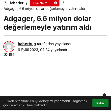
Haberler
EKONOMI
Adgager, 6.6 milyon dolar değerlemeyle yatırım aldı
Adgager, 6.6 milyon dolar
değerlemeyle yatırım aldı
haberbug
tarafından yayınlandı
6 Eylül 2023, 07:24
yayınlandı
164
0
Bu web sitesinde en iyi deneyimi yaşamanızı sağlamak
Anasayfa
Akış
Hesabım
Bildirimler
Kabul
için çerezler kullanılmaktadır.