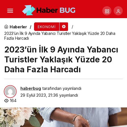
Sürdürülebilir Bir Ekonomi için Sanal İkiz
Deneyimi: Dassault Systèmes Ezber Bozan
Haberler
EKONOMI
2023’ün İlk 9 Ayında Yabancı Turistler Yaklaşık Yüzde 20 Daha
Fazla Harcadı
İnovasyonlarını 3DEXPERIENCE Forum 2023’te
2023’ün İlk 9 Ayında Yabancı
Türkiye’de Tanıttı
Turistler Yaklaşık Yüzde 20
Daha Fazla Harcadı
haberbug
tarafından yayınlandı
29 Eylül 2023, 21:36
yayınlandı
164