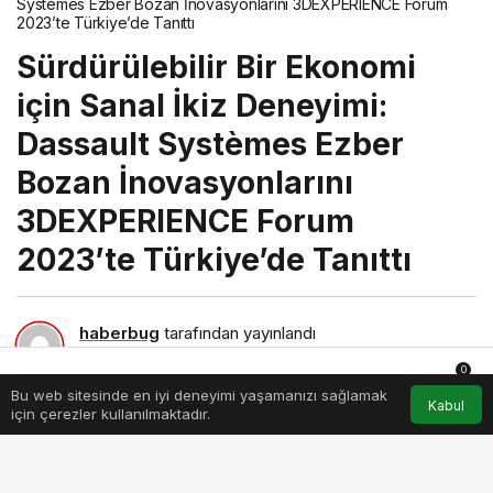
Systèmes Ezber Bozan İnovasyonlarını 3DEXPERIENCE Forum
2023’te Türkiye’de Tanıttı
Sürdürülebilir Bir Ekonomi
için Sanal İkiz Deneyimi:
Dassault Systèmes Ezber
Bozan İnovasyonlarını
3DEXPERIENCE Forum
2023’te Türkiye’de Tanıttı
haberbug
tarafından yayınlandı
28 Eylül 2023, 23:24
yayınlandı
0
227
Bu web sitesinde en iyi deneyimi yaşamanızı sağlamak
Anasayfa
Akış
Hesabım
Bildirimler
Kabul
için çerezler kullanılmaktadır.