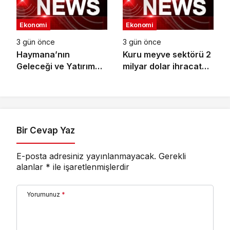
Ekonomi
Ekonomi
3 gün önce
3 gün önce
Haymana’nın
Kuru meyve sektörü 2
Geleceği ve Yatırım
milyar dolar ihracat
Potansiyeli Masaya
hedefi için
Yatırıldı
Ankara’dan destek
istedi
Bir Cevap Yaz
E-posta adresiniz yayınlanmayacak.
Gerekli
alanlar
*
ile işaretlenmişlerdir
Yorumunuz
*