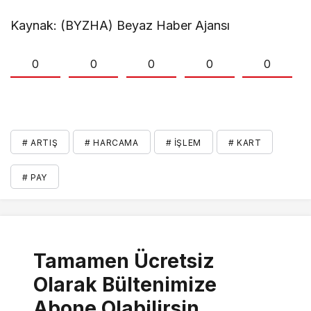
Kaynak: (BYZHA) Beyaz Haber Ajansı
0
0
0
0
0
# ARTIŞ
# HARCAMA
# İŞLEM
# KART
# PAY
Tamamen Ücretsiz
Olarak Bültenimize
Abone Olabilirsin