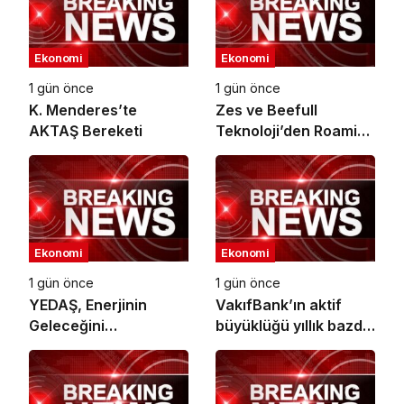
Ekonomi
Ekonomi
1 gün önce
1 gün önce
K. Menderes’te
Zes ve Beefull
AKTAŞ Bereketi
Teknoloji’den Roaming
İş Birliği
Ekonomi
Ekonomi
1 gün önce
1 gün önce
YEDAŞ, Enerjinin
VakıfBank’ın aktif
Geleceğini
büyüklüğü yıllık bazda
Şekillendirecek Genç
yüzde 28 artışla 5,8
Yetenekleri Arıyor
trilyon TL’yi aştı