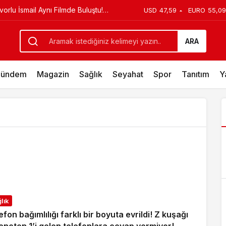
orlu İsmail Aynı Filmde Buluştu!
USD
47,59
EURO
55,09
stos’ta Vizyonda
ARA
ündem
Magazin
Sağlık
Seyahat
Spor
Tanıtım
Y
lık
efon bağımlılığı farklı bir boyuta evrildi! Z kuşağı