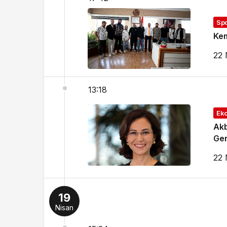
Sp
Kem
22 
13:18
Ek
Akb
Gen
22 
19
Nisan