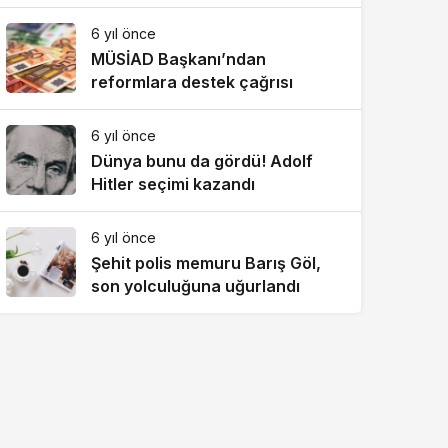
ilgili flaş açıklama
6 yıl önce
MÜSİAD Başkanı’ndan
reformlara destek çağrısı
6 yıl önce
Dünya bunu da gördü! Adolf
Hitler seçimi kazandı
6 yıl önce
Şehit polis memuru Barış Göl,
son yolculuğuna uğurlandı