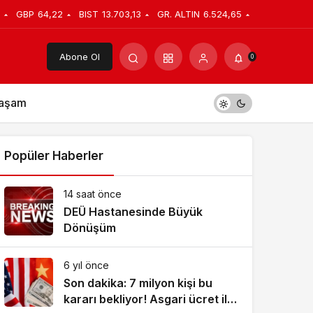
GBP
64,22
BIST
13.703,13
GR. ALTIN
6.524,65
Abone Ol
0
aşam
Popüler Haberler
14 saat önce
DEÜ Hastanesinde Büyük
Dönüşüm
6 yıl önce
Son dakika: 7 milyon kişi bu
kararı bekliyor! Asgari ücret ile