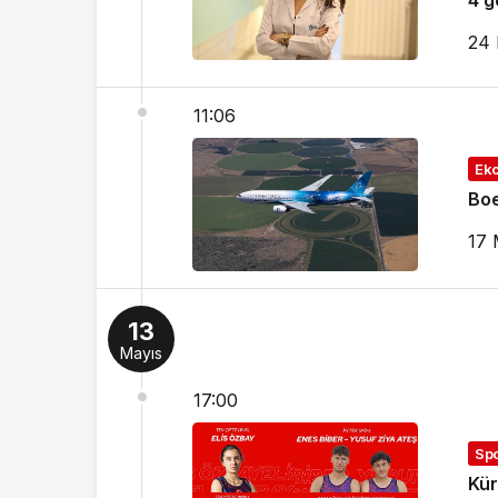
4 g
24 
11:06
Ek
Boe
17 
13
Mayıs
17:00
Sp
Kür