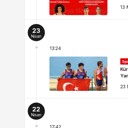
13 
23
Nisan
13:24
Sp
Kür
Yar
23 
22
Nisan
17:42