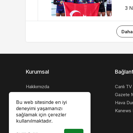
3 N
Daha
Kurumsal
Bağlant
Hakkımızda
Canlı TV
İletişim
Gazete M
Bu web sitesinde en iyi
Künye
Hava Du
deneyimi yaşamanızı
Gizlilik politikası
Kanews I
sağlamak için çerezler
kullanılmaktadır.