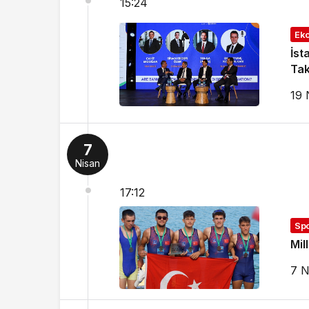
15:24
Ek
İst
Tak
19 
7
Nisan
17:12
Sp
Mil
7 N