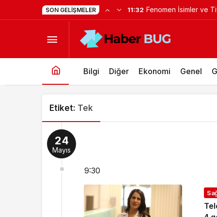
Fenomen İsimler ve Tiv
11:32
SON GELIŞMELER
‘Kozalak Devri’ 7 Ağu
Bilgi
Diğer
Ekonomi
Genel
G
Etiket:
Tek
24
Mayıs
9:30
Sağ
Tel