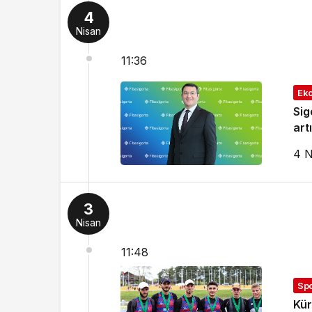
4
Nisan
11:36
Ek
Sig
art
4 N
3
Nisan
11:48
Sp
Kür